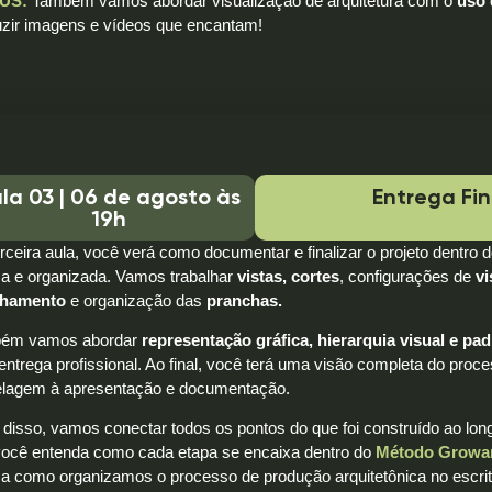
US:
Também vamos abordar visualização de arquitetura com o
uso 
uzir imagens e vídeos que encantam!
la 03 | 06 de agosto às
Entrega Fin
19h
rceira aula, você verá como documentar e finalizar o projeto dentro 
ca e organizada. Vamos trabalhar
vistas, cortes
, configurações de
vi
lhamento
e organização das
pranchas.
ém vamos abordar
representação gráfica, hierarquia visual e pa
ntrega profissional. Ao final, você terá uma visão completa do proc
lagem à apresentação e documentação.
disso, vamos conectar todos os pontos do que foi construído ao lon
você entenda como cada etapa se encaixa dentro do
Método Growa
ca como organizamos o processo de produção arquitetônica no escrit