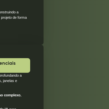
onstruindo a
 projeto de forma
enciais
profundando a
, janelas e
no complexo
,