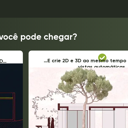
você pode chegar?
…E crie 2D e 3D ao mesmo tempo 
AD…
vistas automáticas.