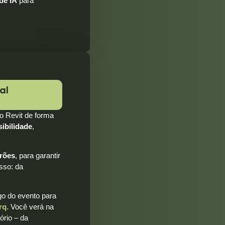
de IA
para
al
do Revit de forma
sibilidade
,
drões
, para garantir
esso: da
go do evento para
rq.
Você verá na
ório – da