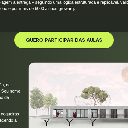
agem à entrega – seguindo uma lógica estruturada e replicável, val
tório e por mais de 6000 alunos growarq.
QUERO PARTICIPAR DAS AULAS
ão, de
s. Seu nome
ão da
e nogueiras
lecendo a