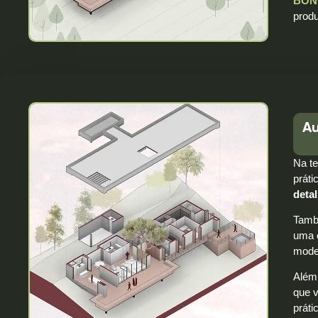
BÔN
prod
Au
Na te
práti
deta
Tamb
uma e
mode
Além 
que 
práti