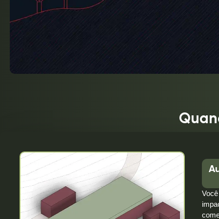
Quand
Au
Você 
impac
com