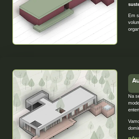
sust
Em s
volum
orga
Au
Na s
model
ente
Vamo
domin