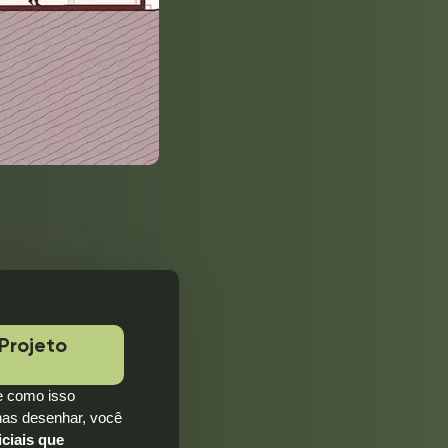
Projeto
 e como isso
nas desenhar, você
iciais que