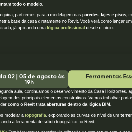
entam todo o modelo.
eguida, partiremos para a modelagem das p
aredes, lajes e pisos
, c
etria base da casa diretamente no Revit. Você verá como lançar um
nizada, já aplicando uma
lógica profissional
desde o início.
la 02 | 05 de agosto às
Ferramentas Ess
19h
egunda aula, continuamos o desenvolvimento da Casa Horizontes, a
agem dos principais elementos construtivos. Vamos trabalhar portas
nder
como o Revit trata aberturas dentro da lógica BIM.
s modelar a
topografia
, explorando as curvas de nível de um
terre
ando a ferramenta de sólido topográfico no Revit.