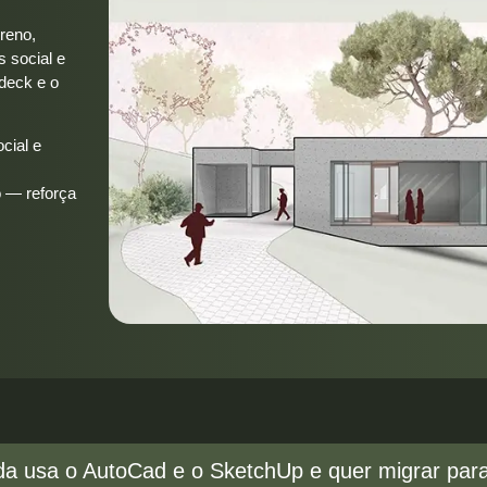
rreno,
 social e
deck e o
cial e
o — reforça
da usa o AutoCad e o SketchUp e quer migrar para