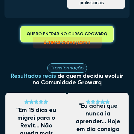
profissionais
QUERO ENTRAR NO CURSO GROWARQ
ÚLTIMAS VAGAS | LOTE 2
Transformação
Resultados reais
de quem decidiu evoluir
na Comunidade Growarq
“Eu achei que
“Em 15 dias eu
nunca ia
migrei para o
aprender… Hoje
Revit… Não
em dia consigo
queria mais