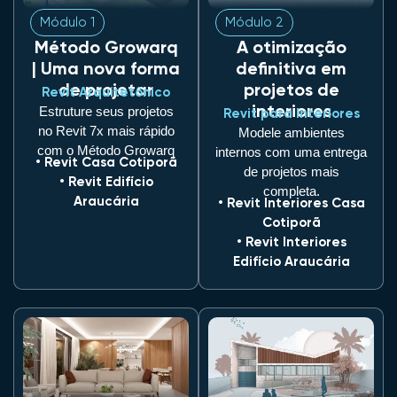
Módulo 1
Módulo 2
Método Growarq
A otimização
| Uma nova forma
definitiva em
de projetar
projetos de
Revit Arquitetônico
interiores
Estruture seus projetos
Revit para Interiores
no Revit 7x mais rápido
Modele ambientes
com o Método Growarq
internos com uma entrega
• Revit Casa Cotiporã
de projetos mais
• Revit Edifício
completa.
Araucária
• Revit Interiores Casa
Cotiporã
• Revit Interiores
Edifício Araucária