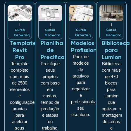
Bônus
Bônus
Bônus
Bônus
|
|
|
|
Curso
Curso
Curso
Curso
Growarq
Growarq
Growarq
Growarq
Template
Planilha
Modelos
Biblioteca
Revit
de
Profissionais
para
Pro
Precificação
Lumion
Pack de
modelos
Template
Precifique
Biblioteca
de
completo
seus
com mais
arquivos
com mais
projetos
de 470
para
de 2500
com base
blocos
organizar
elementos
em
para
e
e
custos,
Lumion
profissionalizar
configurações
tempo de
que
seu
prontas
produção
agilizam a
escritório.
para
e etapas
montagem
acelerar
do
de cenas
seus
trabalho.
e