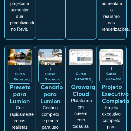
projetos e
aumentam
aumentar
o
sua
realismo
produtividade
das
no Revit.
renderizações.
Bônus
Bônus
Bônus
Bônus
|
|
|
|
Curso
Curso
Curso
Curso
Growarq
Growarq
Growarq
Growarq
Growarq
Projeto
Presets
Cenário
Cloud
Executivo
para
para
Completo
Lumion
Lumion
Plataforma
em
Projeto
Crie
Cenário
nuvem
executivo
rapidamente
completo
com
completo
cenas
e pronto
todas as
para
realistas
para uso