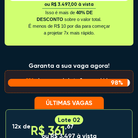
ou R$ 3.497,00 à vista
Isso é mais de
40% DE
DESCONTO
sobre o valor total.
É menos de R$ 10 por dia para começar
a projetar 7x mais rápido.
Garanta a sua vaga agora!
98%
das vagas do Lote 2 preenchidas
98%
ÚLTIMAS VAGAS
Lote 02
12x de
,67
R$ 361
ou R$ 3.497 à vista