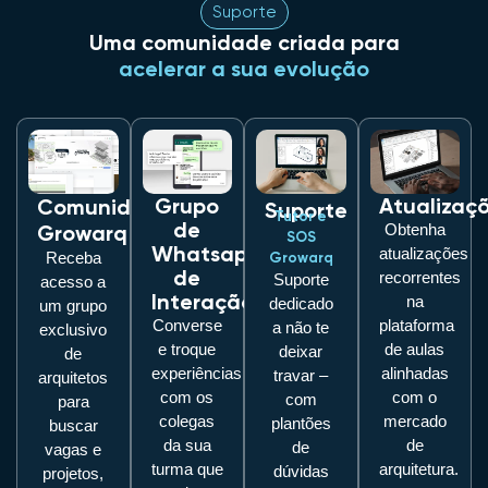
Suporte
Uma comunidade criada para
acelerar a sua evolução
Grupo
Atualizaç
Comunidade
Suporte
Tutor e
de
Growarq
Obtenha
SOS
Whatsapp
atualizações
Receba
Growarq
de
recorrentes
Suporte
acesso a
Interação
na
dedicado
um grupo
Converse
plataforma
a não te
exclusivo
e troque
de aulas
deixar
de
experiências
alinhadas
travar –
arquitetos
com os
com o
com
para
colegas
mercado
plantões
buscar
da sua
de
de
vagas e
turma que
arquitetura.
dúvidas
projetos,