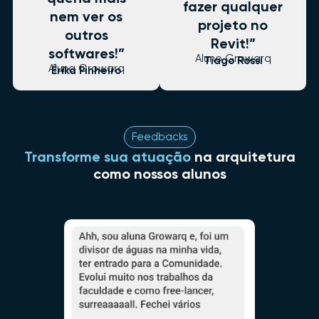
fazer qualquer
nem ver os
projeto no
outros
Revit!”
softwares!”
Aluno Growarq
Tiago Rossi
Aluna Growarq
Érika Pinheiro
Feedbacks
Transforme sua atuação
na arquitetura
como nossos alunos