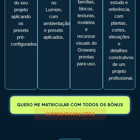
famílias,
estudo e
do seu
no
blocos,
referência,
projeto
Lumion,
texturas,
com
aplicando
com
modelos
plantas,
os
ambientação
e
cortes,
presets
e presets
recursos
elevações
pré-
aplicados.
visuais do
e
configurados.
Growarq
detalhes
prontas
construtivos
para uso.
de um
projeto
profissional.
QUERO ME MATRICULAR COM TODOS OS BÔNUS
ÚLTIMAS VAGAS | LOTE 2