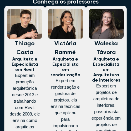
Conheça os professores
Thiago
Victória
Waleska
Costa
Rammé
Távora
Arquiteto e
Arquiteta e
Arquiteta e
Especialista
Especialista
Especialista
em Revit
em
em
renderização
Arquitetura
Expert em
de Interiores
Expert em
produção
Expert em
renderização e
arquitetônica
projetos de
gestora de
desde 2013 e
arquitetura de
projetos, ela
trabalhando
interiores,
ensina técnicas
com Revit
possui vasta
que aplicou
desde 2008, ele
experiência em
para
ensina como
projetos de
impulsionar a
arquitetos
arquitetura