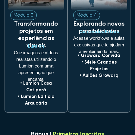
Módulo 3
Módulo 4
Transformando
Explorando novas
projetos em
possibilidades
Conteúdos Extras
experiências
Acesse workflows e aulas
visuais
exclusivas que te ajudam
Lumion
a evoluir ainda mais.
Crie imagens e vídeos
• Growarq Convida
realistas utilizando o
• Série Grandes
Lumion com uma
Projetos
apresentação que
• Aulões Growarq
encanta.
• Lumion Casa
Cotiporã
• Lumion Edifício
Araucária
Bônus |
Primeiros Inscritos