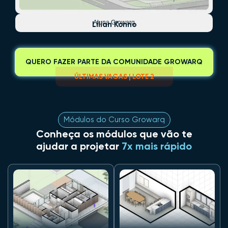
Aluna Growarq
Lilian Konno
QUERO FAZER PARTE DA COMUNIDADE GROWARQ
ÚLTIMAS VAGAS | LOTE 2
Módulos do Curso Growarq
Conheça os módulos que vão te
ajudar a projetar
7x mais rápido