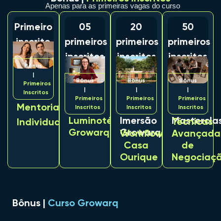
Apenas para as primeiras vagas do curso
Primeiro
05
20
50
inscrito
primeiros
primeiros
primeiros
inscritos
inscritos
inscritos
Bônus
|
Bônus
Bônus
Bônus
Primeiros
|
|
|
Inscritos
Primeiros
Primeiros
Primeiros
Mentoria
Inscritos
Inscritos
Inscritos
Imersão
Mastercla
Luminotécnico
Técnicas
Individual
Growarq
Growarq
Workflow
Avançada
Casa
de
Ourique
Negociaç
Bônus |
Curso Growarq