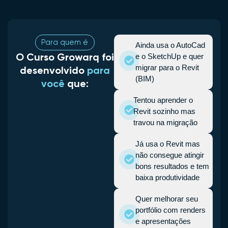
Para quem é
Ainda usa o AutoCad
O Curso Growarq foi
e o SketchUp e quer
migrar para o Revit
desenvolvido
para
(BIM)
você
que:
Tentou aprender o
Revit sozinho mas
travou na migração
Já usa o Revit mas
não consegue atingir
bons resultados e tem
baixa produtividade
Quer melhorar seu
portfólio com renders
e apresentações